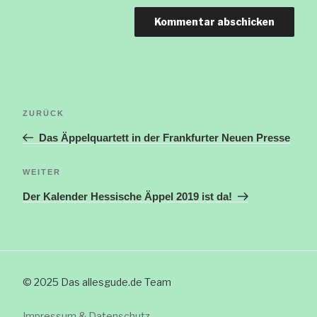
Beitragsnavigation
Vorheriger
ZURÜCK
Beitrag
Das Äppelquartett in der Frankfurter Neuen Presse
Nächster
WEITER
Beitrag
Der Kalender Hessische Äppel 2019 ist da!
© 2025 Das allesgude.de Team
Impressum & Datenschutz