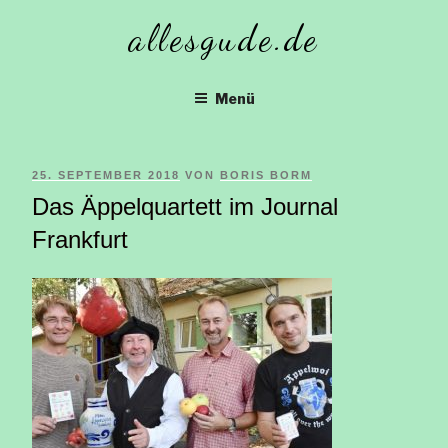
Zum
allesgude.de
Inhalt
springen
Menü
VERÖFFENTLICHT
25. SEPTEMBER 2018
VON
BORIS BORM
Das Äppelquartett im Journal
AM
Frankfurt